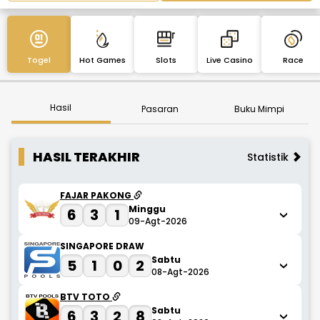
Togel
Hot Games
Slots
Live Casino
Race
Hasil
Pasaran
Buku Mimpi
HASIL TERAKHIR
Statistik
FAJAR PAKONG
Minggu
6
3
1
09-Agt-2026
SINGAPORE DRAW
Sabtu
5
1
0
2
08-Agt-2026
BTV TOTO
Sabtu
6
3
2
8