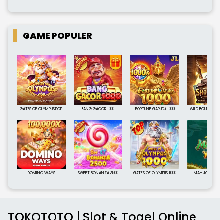
GAME POPULER
GATES OF OLYMPUS POP
BANG GACOR 1000
FORTUNE GARUDA 1000
DOMINO WAYS
SWEET BONANZA 2500
GATES OF OLYMPUS 1000
MAHJONG WA
TOKOTOTO | Slot & Togel Online