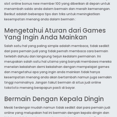
slot online bonus new member 100 yang diberikan di depan untuk
menambah saldo anda dalam bermain dan meraih kemenangan.
Berikut adalah beberapa tips dan triks untuk meningkatkan
kesempatan menang anda dalam bermain :
Mengetahui Aturan dari Games
Yang Ingin Anda Mainkan
Salah satu hal yang paling simple adalah membaca, tidak sedikit
dari para pemain judi yang tidak pernah membaca cara bermain
terlebih dahulu dan langsung terjun kedalam permainan. Ini
merupakan salah satu hal utama yang banyak membawa mereka
menelan kekalahan demi kekalahan dengan mempelajari games
dan mengetahui apa yang ingin anda mainkan tidak hanya
kesempatan menang anda akan bertambah namun juga semakin
tinggi nominalnya. Jangan takut bermain di situs judi online
tokototo menang berapapun pasti di bayar.
Bermain Dengan Kepala Dingin
Meski terdengar mudah namun tidak sedikit dari para pemain judi
online yang melupakan hal ini bermain dengan kepala dingin dan