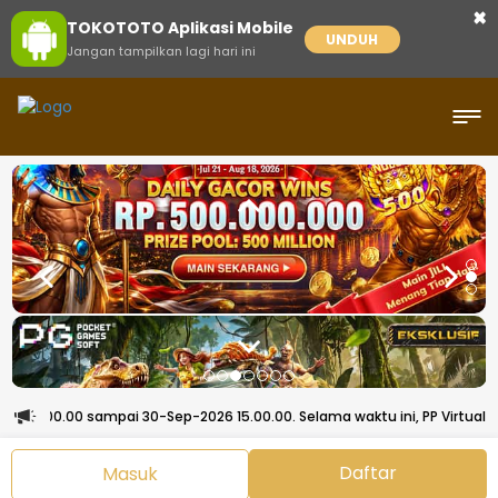
×
TOKOTOTO Aplikasi Mobile
UNDUH
Jangan tampilkan lagi hari ini
ari 15.00.00 sampai 30-Sep-2026 15.00.00. Selama waktu ini, PP Virtua
Daftar
Masuk