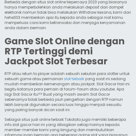
Berbeda dengan situs slot online terpercaya 2023 yang biasanya
hanya memperbolehkan anda melakukan deposit dari dompet
elektronik namun tidak bisa melakukan Withdraw kesana, kami dari
hehe303 memberikan opsi itu kepada anda sebagai niat kamu
memperluas cara kami betransaksi dan menjaga kenyamanan
anda dalam bermain.
Game Slot Online dengan
RTP Tertinggi demi
Jackpot Slot Terbesar
RTP atau return to player adalah sebuah sebutan para slotter untuk
sebuah game atau permainan
slot terbaik
yang saat ini sedang
mudah memberikan kemenangan atau jackpot. Slot Gacor Hari ini
begitu katanya para pemain di forum-forum atau youtube. Apa
lagi Slot Gacor itu?? Buat yang masih awam Slot Gacor
sebenarnya tidak berbeda jauh pengertian dengan RTP namun
lebih banyak digunakan secara luas hingga menjadi sesuatu
yang paling banyak dicari saat ini.
Sebagai situs judi online terbaik Tokototo juga memiliki beberapa
info slot gacor hari ini yang dibagikan setiap harinya kepada
member-member kami yang bingung dan membutuhkan
informasi ingin bermain apa beberapa game slot yang biasanya