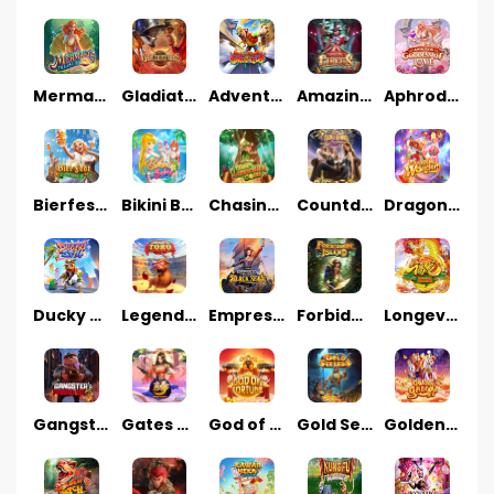
Mermaid's Treasure
Gladiators
Adventures Of Caramelo
Amazing Circus
Aphrodite - Goddess of Love
Bierfest Delight
Bikini Babes
Chasing Leprechaun Coins
Countdown to Fortune
Dragon Wonder
Ducky Spin
Legendary El Toro
Empress of the Black Seas
Forbidden Island
Longevity dragon(Fulong)
Gangster's Paradise
Gates Of Kunlun
God of Fortune
Gold Seekers
Golden Gallop