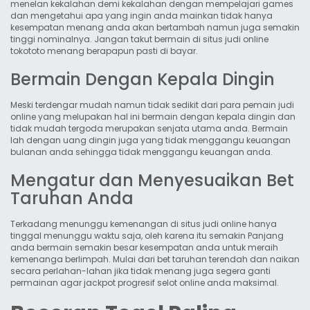
menelan kekalahan demi kekalahan dengan mempelajari games
dan mengetahui apa yang ingin anda mainkan tidak hanya
kesempatan menang anda akan bertambah namun juga semakin
tinggi nominalnya. Jangan takut bermain di situs judi online
tokototo menang berapapun pasti di bayar.
Bermain Dengan Kepala Dingin
Meski terdengar mudah namun tidak sedikit dari para pemain judi
online yang melupakan hal ini bermain dengan kepala dingin dan
tidak mudah tergoda merupakan senjata utama anda. Bermain
lah dengan uang dingin juga yang tidak menggangu keuangan
bulanan anda sehingga tidak menggangu keuangan anda.
Mengatur dan Menyesuaikan Bet
Taruhan Anda
Terkadang menunggu kemenangan di situs judi online hanya
tinggal menunggu waktu saja, oleh karena itu semakin Panjang
anda bermain semakin besar kesempatan anda untuk meraih
kemenanga berlimpah. Mulai dari bet taruhan terendah dan naikan
secara perlahan-lahan jika tidak menang juga segera ganti
permainan agar jackpot progresif selot online anda maksimal.