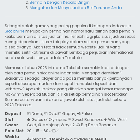
Bermain Dengan Kepala Dingin
Mengatur dan Menyesuaikan Bet Taruhan Anda
Sebagai salah game yang paling populer di kalangan Indonesia
Slot online
merupakan permainan nomor satu pilihan para pemain
ketika bermain di situs judi online. Terlebih lagi jika situs judi tersebut
mengedepankan sistem fair play dalam setiap permainan yang
disediakanya. Akan tetapi tidak semua website judi ini yang
memiliki sertifikat resmi di bawah Lembaga perjudian International
salah satu websitenya adalah Tokototo.
Memasuki tahun 2023 ini nama Tokototo semakin luas didengar
oleh para pemain slot online Indonesia. Mengapa demikian?
Biasanya sebagai player anda pasti memiliki banyak pertanyaan
seperti seberapa mudah dan cepat transaksi deposit dan
withdraw? Apakah jackpot yang diberikan sangat besar mencapai
Maxwin? Seberapa Mudah RTP di setiap permainan slot terbaik?
Semua pertanyaan ini akan di jawab oleh situs judi slot terbaru
2023 Tokototo.
Deposit
💴 Dana, 💵 Ovo, 💷 Gopay, 📲 Pulsa
Slot
🔱 Gates of Olympus, 🍭 Sweet Bonanza, 🌵 Wild West
Gacor
Gold, 🪙 Mahjong Ways 2, 🎣 Big Bass Bonanza
Pola Slot
20 - 15 - 60 ✅❎✅
Waktu
📤 Deposit :
3 Menit
📥 Withdraw :
6 Menit