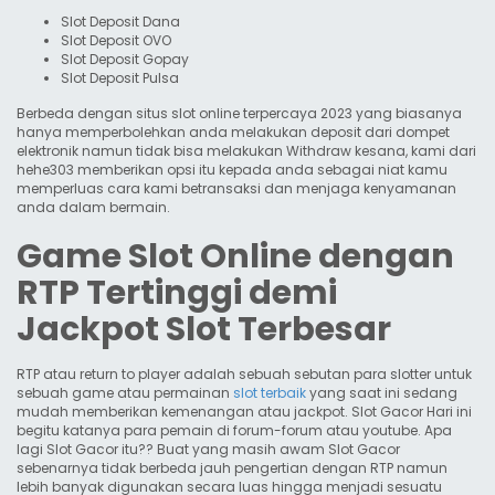
Slot Deposit Dana
Slot Deposit OVO
Slot Deposit Gopay
Slot Deposit Pulsa
Berbeda dengan situs slot online terpercaya 2023 yang biasanya
hanya memperbolehkan anda melakukan deposit dari dompet
elektronik namun tidak bisa melakukan Withdraw kesana, kami dari
hehe303 memberikan opsi itu kepada anda sebagai niat kamu
memperluas cara kami betransaksi dan menjaga kenyamanan
anda dalam bermain.
Game Slot Online dengan
RTP Tertinggi demi
Jackpot Slot Terbesar
RTP atau return to player adalah sebuah sebutan para slotter untuk
sebuah game atau permainan
slot terbaik
yang saat ini sedang
mudah memberikan kemenangan atau jackpot. Slot Gacor Hari ini
begitu katanya para pemain di forum-forum atau youtube. Apa
lagi Slot Gacor itu?? Buat yang masih awam Slot Gacor
sebenarnya tidak berbeda jauh pengertian dengan RTP namun
lebih banyak digunakan secara luas hingga menjadi sesuatu