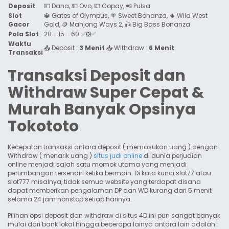
Deposit
💴 Dana, 💵 Ovo, 💷 Gopay, 📲 Pulsa
Slot
🔱 Gates of Olympus, 🍭 Sweet Bonanza, 🌵 Wild West
Gacor
Gold, 🪙 Mahjong Ways 2, 🎣 Big Bass Bonanza
Pola Slot
20 - 15 - 60 ✅❎✅
Waktu
📤 Deposit :
3 Menit
📥 Withdraw :
6 Menit
Transaksi
Transaksi Deposit dan
Withdraw Super Cepat &
Murah Banyak Opsinya
Tokototo
Kecepatan transaksi antara deposit ( memasukan uang ) dengan
Withdraw ( menarik uang )
situs judi online
di dunia perjudian
online menjadi salah satu momok utama yang menjadi
pertimbangan tersendiri ketika bermain. Di kata kunci slot77 atau
slot777 misalnya, tidak semua website yang terdapat disana
dapat memberikan pengalaman DP dan WD kurang dari 5 menit
selama 24 jam nonstop setiap harinya.
Pilihan opsi deposit dan withdraw di situs 4D ini pun sangat banyak
mulai dari bank lokal hingga beberapa lainya antara lain adalah :