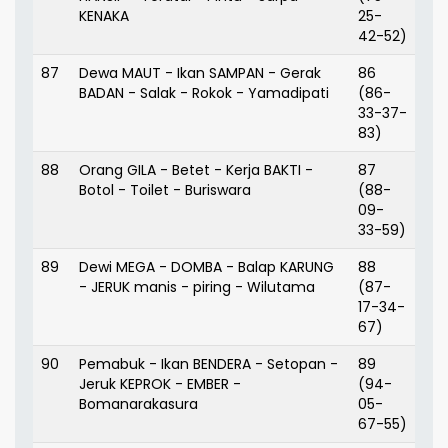
KENAKA
25-
42-52)
87
Dewa MAUT - Ikan SAMPAN - Gerak
86
BADAN - Salak - Rokok - Yamadipati
(86-
33-37-
83)
88
Orang GILA - Betet - Kerja BAKTI -
87
Botol - Toilet - Buriswara
(88-
09-
33-59)
89
Dewi MEGA - DOMBA - Balap KARUNG
88
- JERUK manis - piring - Wilutama
(87-
17-34-
67)
90
Pemabuk - Ikan BENDERA - Setopan -
89
Jeruk KEPROK - EMBER -
(94-
Bomanarakasura
05-
67-55)