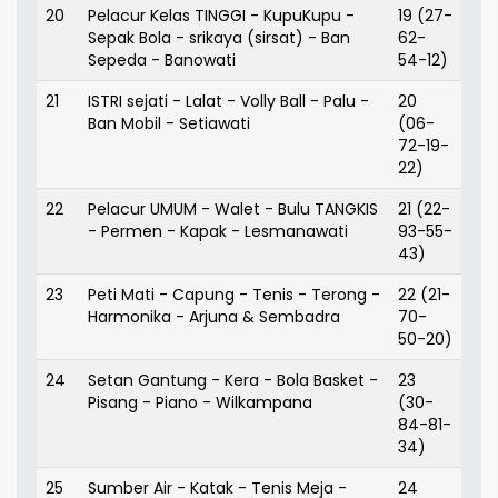
20
Pelacur Kelas TINGGI - KupuKupu -
19 (27-
Sepak Bola - srikaya (sirsat) - Ban
62-
Sepeda - Banowati
54-12)
21
ISTRI sejati - Lalat - Volly Ball - Palu -
20
Ban Mobil - Setiawati
(06-
72-19-
22)
22
Pelacur UMUM - Walet - Bulu TANGKIS
21 (22-
- Permen - Kapak - Lesmanawati
93-55-
43)
23
Peti Mati - Capung - Tenis - Terong -
22 (21-
Harmonika - Arjuna & Sembadra
70-
50-20)
24
Setan Gantung - Kera - Bola Basket -
23
Pisang - Piano - Wilkampana
(30-
84-81-
34)
25
Sumber Air - Katak - Tenis Meja -
24