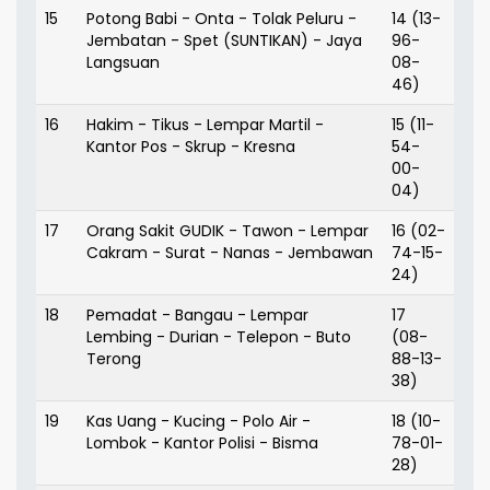
15
Potong Babi - Onta - Tolak Peluru -
14 (13-
Jembatan - Spet (SUNTIKAN) - Jaya
96-
Langsuan
08-
46)
16
Hakim - Tikus - Lempar Martil -
15 (11-
Kantor Pos - Skrup - Kresna
54-
00-
04)
17
Orang Sakit GUDIK - Tawon - Lempar
16 (02-
Cakram - Surat - Nanas - Jembawan
74-15-
24)
18
Pemadat - Bangau - Lempar
17
Lembing - Durian - Telepon - Buto
(08-
Terong
88-13-
38)
19
Kas Uang - Kucing - Polo Air -
18 (10-
Lombok - Kantor Polisi - Bisma
78-01-
28)