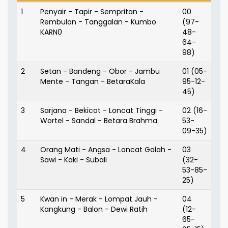
1
Penyair - Tapir - Sempritan -
00
Rembulan - Tanggalan - Kumbo
(97-
KARN0
48-
64-
98)
2
Setan - Bandeng - Obor - Jambu
01 (05-
Mente - Tangan - BetaraKala
95-12-
45)
3
Sarjana - Bekicot - Loncat Tinggi -
02 (16-
Wortel - Sandal - Betara Brahma
53-
09-35)
4
Orang Mati - Angsa - Loncat Galah -
03
Sawi - Kaki - Subali
(32-
53-85-
25)
5
Kwan in - Merak - Lompat Jauh -
04
Kangkung - Balon - Dewi Ratih
(12-
65-