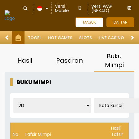
Versi
Versi WAP
Mobile
(NEX4D)
MASUK
DAFTAR
TOGEL
HOT GAMES
SLOTS
LIVE CASINO
RA
Buku
Hasil
Pasaran
Mimpi
BUKU MIMPI
Hasil
No
Tafsir Mimpi
Tafsir