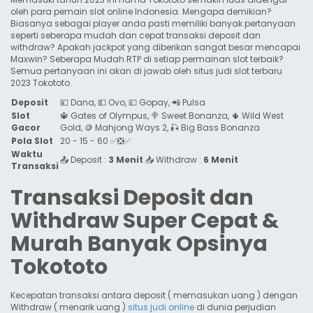
oleh para pemain slot online Indonesia. Mengapa demikian?
Biasanya sebagai player anda pasti memiliki banyak pertanyaan
seperti seberapa mudah dan cepat transaksi deposit dan
withdraw? Apakah jackpot yang diberikan sangat besar mencapai
Maxwin? Seberapa Mudah RTP di setiap permainan slot terbaik?
Semua pertanyaan ini akan di jawab oleh situs judi slot terbaru
2023 Tokototo.
Deposit
💴 Dana, 💵 Ovo, 💷 Gopay, 📲 Pulsa
Slot
🔱 Gates of Olympus, 🍭 Sweet Bonanza, 🌵 Wild West
Gacor
Gold, 🪙 Mahjong Ways 2, 🎣 Big Bass Bonanza
Pola Slot
20 - 15 - 60 ✅❎✅
Waktu
📤 Deposit :
3 Menit
📥 Withdraw :
6 Menit
Transaksi
Transaksi Deposit dan
Withdraw Super Cepat &
Murah Banyak Opsinya
Tokototo
Kecepatan transaksi antara deposit ( memasukan uang ) dengan
Withdraw ( menarik uang )
situs judi online
di dunia perjudian