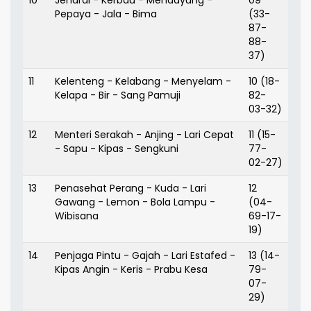
10
Jendral - Kerbau - Mendayung -
09
Pepaya - Jala - Bima
(33-
87-
88-
37)
11
Kelenteng - Kelabang - Menyelam -
10 (18-
Kelapa - Bir - Sang Pamuji
82-
03-32)
12
Menteri Serakah - Anjing - Lari Cepat
11 (15-
- Sapu - Kipas - Sengkuni
77-
02-27)
13
Penasehat Perang - Kuda - Lari
12
Gawang - Lemon - Bola Lampu -
(04-
Wibisana
69-17-
19)
14
Penjaga Pintu - Gajah - Lari Estafed -
13 (14-
Kipas Angin - Keris - Prabu Kesa
79-
07-
29)