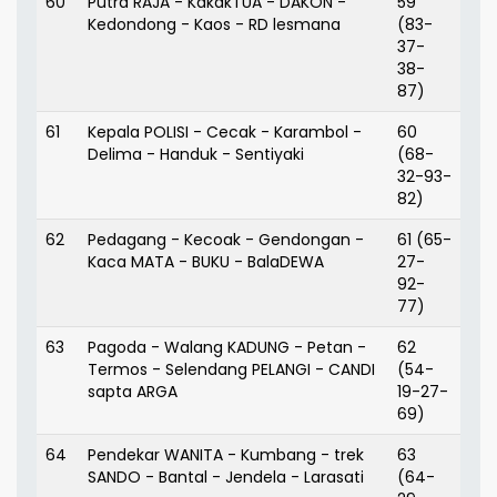
60
Putra RAJA - KakakTUA - DAKON -
59
Kedondong - Kaos - RD lesmana
(83-
37-
38-
87)
61
Kepala POLISI - Cecak - Karambol -
60
Delima - Handuk - Sentiyaki
(68-
32-93-
82)
62
Pedagang - Kecoak - Gendongan -
61 (65-
Kaca MATA - BUKU - BalaDEWA
27-
92-
77)
63
Pagoda - Walang KADUNG - Petan -
62
Termos - Selendang PELANGI - CANDI
(54-
sapta ARGA
19-27-
69)
64
Pendekar WANITA - Kumbang - trek
63
SANDO - Bantal - Jendela - Larasati
(64-