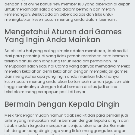
dengan slot online bonus new member 100 yang diberikan di depan
untuk menambah saldo anda dalam bermain dan meraih
kemenangan. Berikut adalah beberapa tips dan triks untuk
meningkatkan kesempatan menang anda dalam bermain :
Mengetahui Aturan dari Games
Yang Ingin Anda Mainkan
Salah satu hal yang paling simple adalah membaca, tidak sedikit
dari para pemain judi yang tidak pernah membaca cara bermain
terlebih dahulu dan langsung terjun kedalam permainan. Ini
merupakan salah satu hal utama yang banyak membawa mereka
menelan kekalahan demi kekalahan dengan mempelajari games
dan mengetahui apa yang ingin anda mainkan tidak hanya
kesempatan menang anda akan bertambah namun juga semakin
tinggi nominalnya. Jangan takut bermain di situs judi online
tokototo menang berapapun pasti di bayar.
Bermain Dengan Kepala Dingin
Meski terdengar mudah namun tidak sedikit dari para pemain judi
online yang melupakan hal ini bermain dengan kepala dingin dan
tidak mudah tergoda merupakan senjata utama anda. Bermain
lah dengan uang dingin juga yang tidak menggangu keuangan