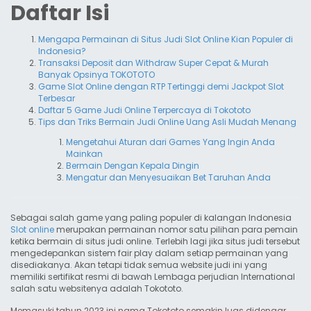
Daftar Isi
Mengapa Permainan di Situs Judi Slot Online Kian Populer di
Indonesia?
Transaksi Deposit dan Withdraw Super Cepat & Murah
Banyak Opsinya TOKOTOTO
Game Slot Online dengan RTP Tertinggi demi Jackpot Slot
Terbesar
Daftar 5 Game Judi Online Terpercaya di Tokototo
Tips dan Triks Bermain Judi Online Uang Asli Mudah Menang
Mengetahui Aturan dari Games Yang Ingin Anda
Mainkan
Bermain Dengan Kepala Dingin
Mengatur dan Menyesuaikan Bet Taruhan Anda
Sebagai salah game yang paling populer di kalangan Indonesia
Slot online
merupakan permainan nomor satu pilihan para pemain
ketika bermain di situs judi online. Terlebih lagi jika situs judi tersebut
mengedepankan sistem fair play dalam setiap permainan yang
disediakanya. Akan tetapi tidak semua website judi ini yang
memiliki sertifikat resmi di bawah Lembaga perjudian International
salah satu websitenya adalah Tokototo.
Memasuki tahun 2023 ini nama Tokototo semakin luas didengar